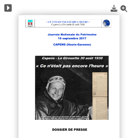
1
/
7