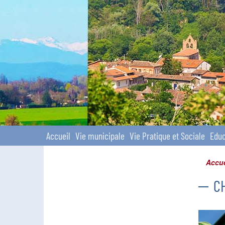
Site officiel
Accueil
Vie municipale
Vie Pratique et Sociale
Educ
Accue
C