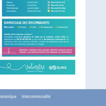
conomique
Intercommunalité
-
-