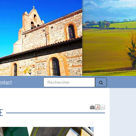
ontact
E