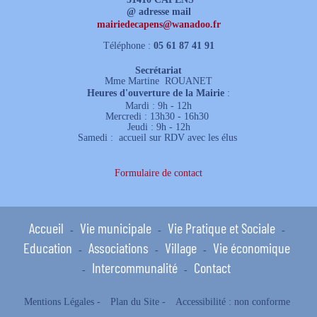
@ adresse mail
mairiedecapens
@
wanadoo.fr
Téléphone :
05 61 87 41 91
Secrétariat
Mme Martine ROUANET
Heures d'ouverture de la Mairie
:
Mardi : 9h - 12h
Mercredi : 13h30 - 16h30
Jeudi : 9h - 12h
Samedi : accueil sur RDV avec les élus
Formulaire de contact
Accueil
Vie municipale
Vie Pratique et Sociale
-
-
-
Education
Associations
Village
Vie économique
-
-
-
Intercommunalité
Contact
-
-
Mentions Légales
-
Plan du Site
-
Accessibilité : non conforme