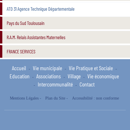
ATD 31 Agence Technique Départementale
Pays du Sud Toulousain
R.A.M. Relais Assistantes Maternelles
FRANCE SERVICES
Accueil
Vie municipale
Vie Pratique et Sociale
-
-
-
Education
Associations
Village
Vie économique
-
-
-
Intercommunalité
Contact
-
-
Mentions Légales
-
Plan du Site
-
Accessibilité : non conforme