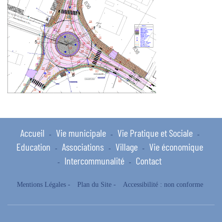
Accueil
Vie municipale
Vie Pratique et Sociale
-
-
-
Education
Associations
Village
Vie économique
-
-
-
Intercommunalité
Contact
-
-
Mentions Légales
-
Plan du Site
-
Accessibilité : non conforme