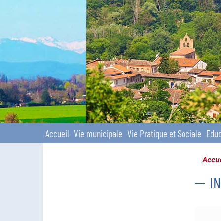
Site officiel
Accueil
Vie municipale
Vie Pratique et Sociale
Educ
Accue
I