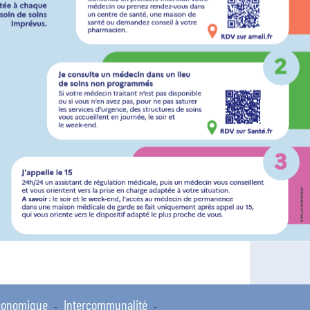
conomique
Intercommunalité
-
-