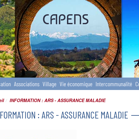
CAPENS
ation
Associations
Village
Vie économique
Intercommunalité
C
il
INFORMATION : ARS - ASSURANCE MALADIE
NFORMATION : ARS - ASSURANCE MALADIE