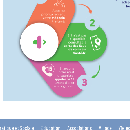
ratique et Sociale
Education
Associations
Village
Vie é
-
-
-
-