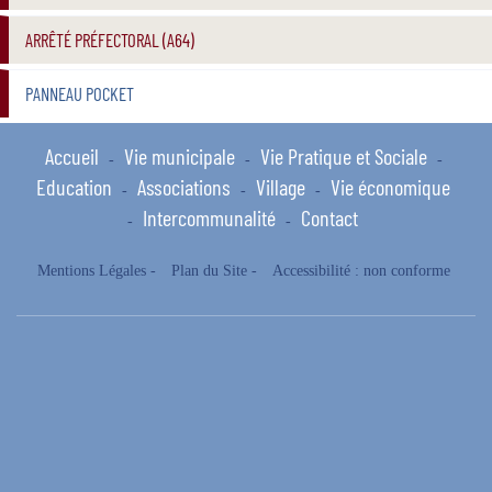
ARRÊTÉ PRÉFECTORAL (A64)
PANNEAU POCKET
Accueil
Vie municipale
Vie Pratique et Sociale
-
-
-
Education
Associations
Village
Vie économique
-
-
-
Intercommunalité
Contact
-
-
Mentions Légales
-
Plan du Site
-
Accessibilité : non conforme