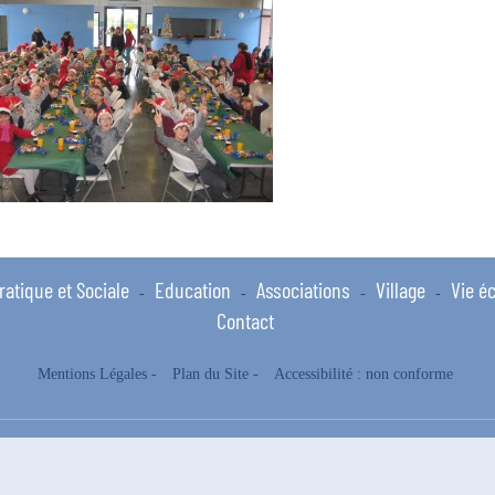
ratique et Sociale
Education
Associations
Village
Vie é
-
-
-
-
Contact
Mentions Légales
-
Plan du Site
-
Accessibilité : non conforme