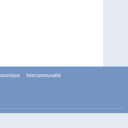
conomique
Intercommunalité
-
-