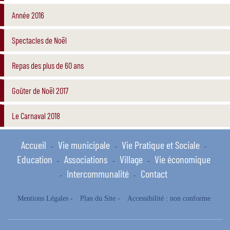
Année 2016
Spectacles de Noël
Repas des plus de 60 ans
Goûter de Noël 2017
Le Carnaval 2018
Accueil
Vie municipale
Vie Pratique et Sociale
-
-
-
Education
Associations
Village
Vie économique
-
-
-
Intercommunalité
Contact
-
-
Mentions Légales
-
Plan du Site
-
Accessibilité : non conforme