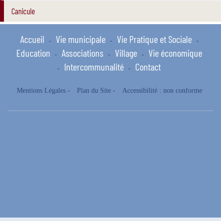
Canicule
Accueil
Vie municipale
Vie Pratique et Sociale
-
-
-
Education
Associations
Village
Vie économique
-
-
-
Intercommunalité
Contact
-
-
Mentions Légales
-
Plan du Site
-
Accessibilité : non conforme