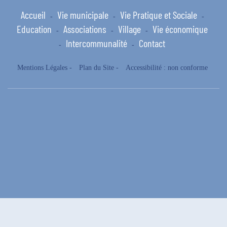
Accueil
Vie municipale
Vie Pratique et Sociale
-
-
-
Education
Associations
Village
Vie économique
-
-
-
Intercommunalité
Contact
-
-
Mentions Légales
-
Plan du Site
-
Accessibilité : non conforme