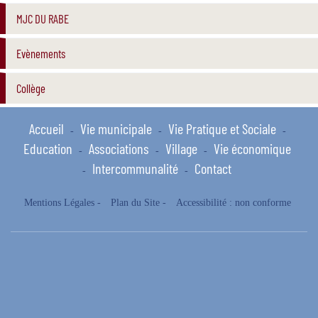
MJC DU RABE
Evènements
Collège
Accueil
Vie municipale
Vie Pratique et Sociale
-
-
-
Education
Associations
Village
Vie économique
-
-
-
Intercommunalité
Contact
-
-
Mentions Légales
-
Plan du Site
-
Accessibilité : non conforme