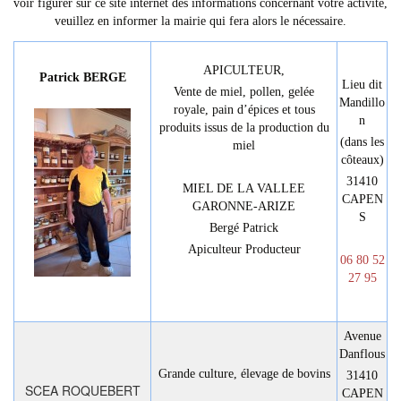
voir figurer sur ce site internet des informations concernant votre activité,
veuillez en informer la mairie qui fera alors le nécessaire.
APICULTEUR,
Patrick BERGE
Lieu dit
Vente de miel, pollen, gelée
Mandillo
royale, pain d’épices et tous
n
produits issus de la production du
(dans les
miel
côteaux)
31410
MIEL DE LA VALLEE
CAPEN
GARONNE-ARIZE
S
Bergé Patrick
Apiculteur Producteur
06 80 52
27 95
Avenue
Danflous
Grande culture, élevage de bovins
31410
SCEA ROQUEBERT
CAPEN